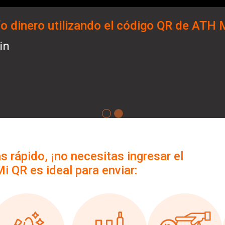
 recibo dinero a través de mi QR de ATH 
e ATH
 de
 rápido, ¡no necesitas ingresar el
i QR es ideal para enviar: