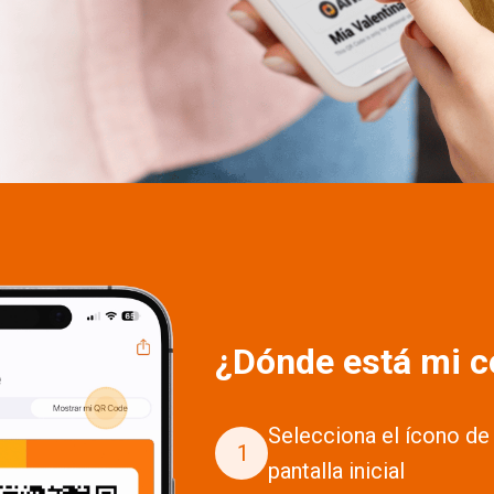
¿Dónde está mi 
Selecciona el ícono de
1
pantalla inicial