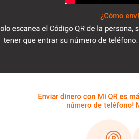
¿Cómo
Solo pide que escaneen tu código QR d
Móvil, sin tener que darles tu número
teléfono.
Enviar dinero con Mi QR es más
número de teléfono! M