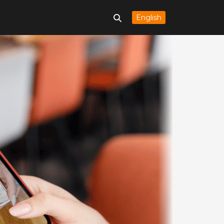
Español
English