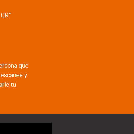
 QR”
persona que
o escanee y
arle tu