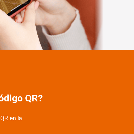
código QR?
 QR en la