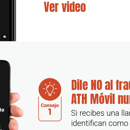
Ver video
Dile NO al fr
ATH Móvil nu
Si recibes una l
identifican como 