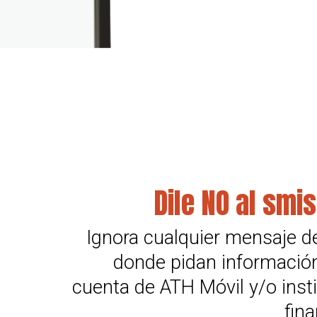
Dile NO al smis
Ignora cualquier mensaje d
donde pidan información
cuenta de ATH Móvil y/o inst
fina