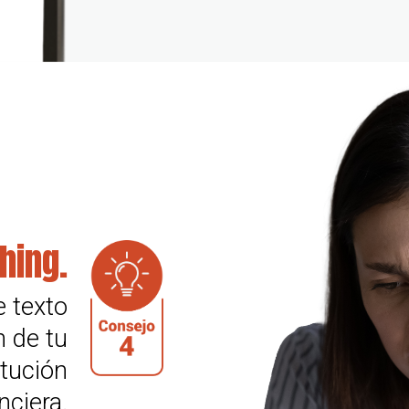
hing.
e texto
 de tu
itución
nciera.